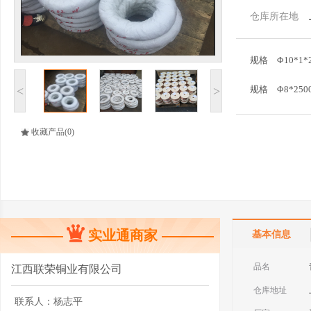
仓库所在地
规格
Φ10*1*
<
>
规格
Φ8*250
收藏产品
(0)
实业通商家
基本信息
品名
江西联荣铜业有限公司
仓库地址
联系人：
杨志平