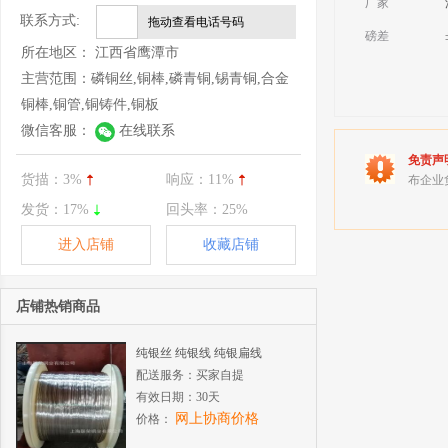
厂家
联系方式:
拖动查看电话号码
磅差
所在地区：
江西省鹰潭市
主营范围：
磷铜丝,铜棒,磷青铜,锡青铜,合金
铜棒,铜管,铜铸件,铜板
微信客服：
在线联系
免责声
货描：
3%
响应：
11%
布企业
发货：
17%
回头率：
25%
进入店铺
收藏店铺
店铺热销商品
纯银丝 纯银线 纯银扁线
配送服务：
买家自提
有效日期：
30天
网上协商价格
价格：