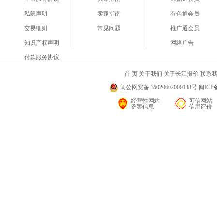
私隐声明
卖家指南
有色通会员
交易细则
常见问题
推广通会员
知识产权声明
网络广告
付款服务协议
首 页
关于我们
关于长江报价
联系
闽公网安备 35020602000188号 闽ICP备
经营性网站
可信网站
备案信息
信用评价