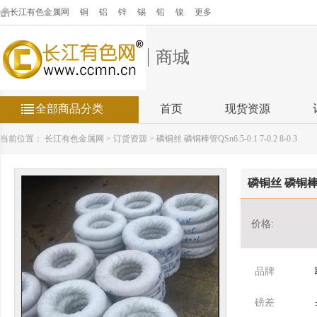
长江有色金属网
铜
铝
锌
锡
铅
镍
更多
商城
全部商品分类
首页
现货资源
当前位置：
长江有色金属网
>
订货资源
>
磷铜丝 磷铜棒管QSn6.5-0.1 7-0.2 8-0.3
磷铜丝 磷铜棒管QSn
价格:
品牌
磅差