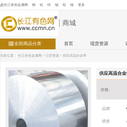
长江有色金属网
铜
铝
锌
锡
铅
镍
更多
商城
全部商品分类
首页
现货资源
当前位置：
长江有色金属网
>
订货资源
>
供应高温合金带
供应高温合金
价格:
品牌
磅差