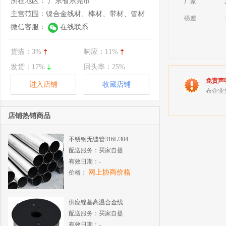
所在地区：
广东省东莞市
厂家
主营范围：
镍合金线材、棒材、带材、管材
磅差
微信客服：
在线联系
货描：
3%
响应：
11%
发货：
17%
回头率：
25%
免责声
进入店铺
收藏店铺
布企业
店铺热销商品
不锈钢无缝管316L/304
配送服务：
买家自提
有效日期：
-
网上协商价格
价格：
供应镍基高温合金线
配送服务：
买家自提
有效日期：
-