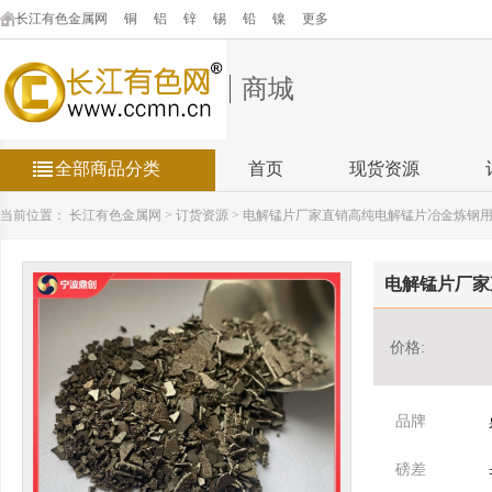
长江有色金属网
铜
铝
锌
锡
铅
镍
更多
商城
全部商品分类
首页
现货资源
当前位置：
长江有色金属网
>
订货资源
>
电解锰片厂家直销高纯电解锰片冶金炼钢
电解锰片厂家
价格:
品牌
磅差