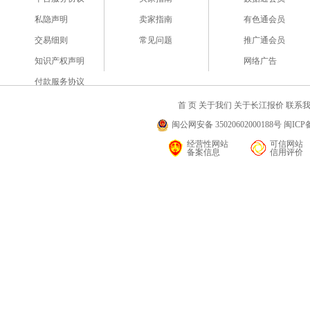
私隐声明
卖家指南
有色通会员
交易细则
常见问题
推广通会员
知识产权声明
网络广告
付款服务协议
首 页
关于我们
关于长江报价
联系
闽公网安备 35020602000188号 闽ICP备
经营性网站
可信网站
备案信息
信用评价