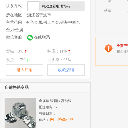
厂家
联系方式:
拖动查看电话号码
磅差
所在地区：
浙江省宁波市
主营范围：
有色金属,稀土合金,铜基中间合
金,小金属
微信客服：
在线联系
免责声
货描：
3%
响应：
11%
布企业
发货：
17%
回头率：
25%
进入店铺
收藏店铺
店铺热销商品
金属镓 镓颗粒 高纯镓
配送服务：
-
有效日期：
-
网上协商价格
价格：