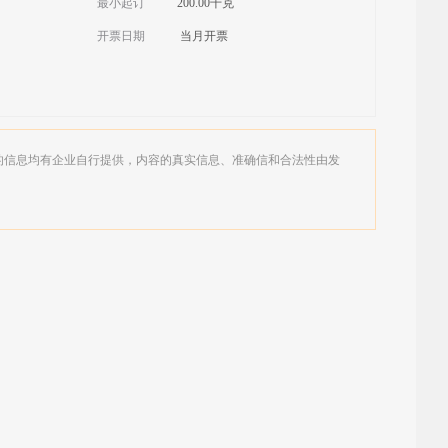
最小起订
200.00千克
开票日期
当月开票
的信息均有企业自行提供，内容的真实信息、准确信和合法性由发