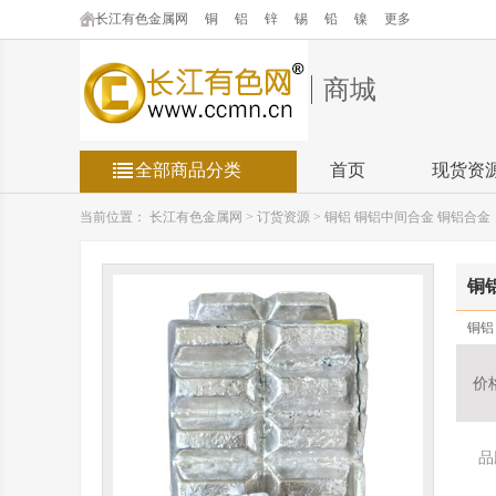
长江有色金属网
铜
铝
锌
锡
铅
镍
更多
商城
全部商品分类
首页
现货资
当前位置：
长江有色金属网
>
订货资源
>
铜铝 铜铝中间合金 铜铝合金
铜
铜铝
价
品