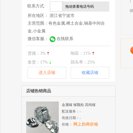
联系方式:
拖动查看电话号码
所在地区：
浙江省宁波市
主营范围：
有色金属,稀土合金,铜基中间合
金,小金属
微信客服：
在线联系
货描：
3%
响应：
11%
发货：
17%
回头率：
25%
进入店铺
收藏店铺
店铺热销商品
金属镓 镓颗粒 高纯镓
配送服务：
-
有效日期：
-
网上协商价格
价格：