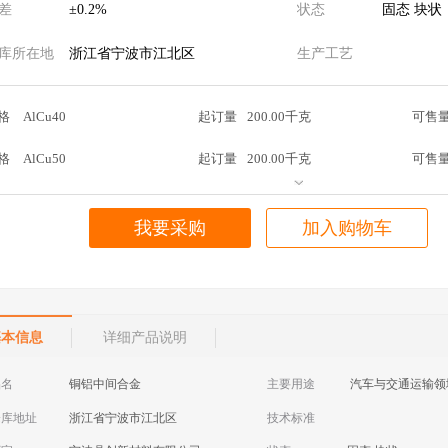
差
±0.2%
状态
固态 块状
库所在地
浙江省宁波市江北区
生产工艺
格
AlCu40
起订量
200.00千克
可售
格
AlCu50
起订量
200.00千克
可售
我要采购
加入购物车
基本信息
详细产品说明
品名
铜铝中间合金
主要用途
仓库地址
浙江省宁波市江北区
技术标准