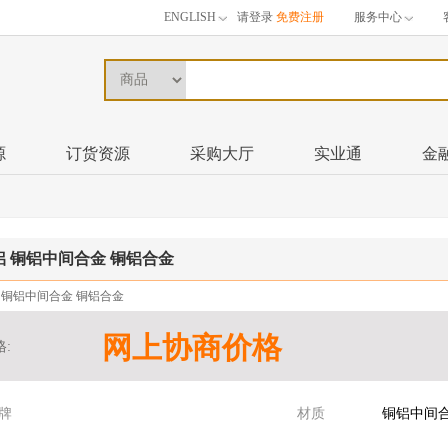
ENGLISH
请登录
免费注册
服务中心
源
订货资源
采购大厅
实业通
金
铝 铜铝中间合金 铜铝合金
 铜铝中间合金 铜铝合金
网上协商价格
格:
牌
材质
铜铝中间