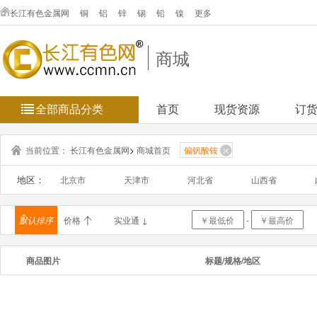
长江有色金属网
铜
铝
锌
锡
铅
镍
更多
商城
全部商品分类
首页
现货资源
订
当前位置：
长江有色金属网
>
商城首页
偏钒酸铵
地区：
北京市
天津市
河北省
山西省
浙江省
安徽省
福建省
江西省
默认排序
价格
实业通 ↓
-
海南省
重庆市
四川省
贵州省
商品图片
标题/规格/地区
新疆维吾
台湾省
香港
澳门