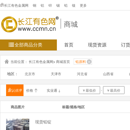
长江有色金属网
铜
铝
锌
锡
铅
镍
更多
商城
全部商品分类
首页
现货资源
订
当前位置：
长江有色金属网
>
商城首页
铅原料
地区：
北京市
天津市
河北省
山西省
浙江省
安徽省
福建省
江西省
默认排序
价格
实业通 ↓
-
海南省
重庆市
四川省
贵州省
商品图片
标题/规格/地区
新疆维吾
台湾省
香港
澳门
现货铅锭