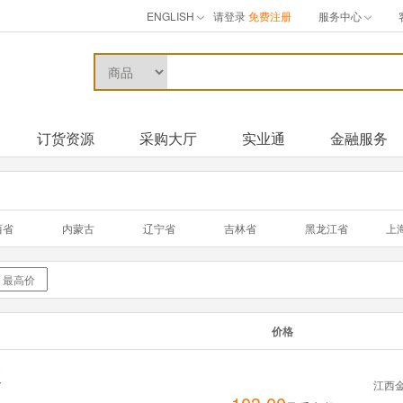
ENGLISH
请登录
免费注册
服务中心
订货资源
采购大厅
实业通
金融服务
西省
内蒙古
辽宁省
吉林省
黑龙江省
上
西省
山东省
河南省
湖北省
湖南省
广
州省
云南省
西藏自治
陕西省
甘肃省
青
价格
门
板
江西