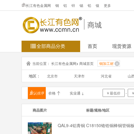
长江有色金属网
铜
铝
锌
锡
铅
镍
更多
商城
全部商品分类
首页
现货资源
当前位置：
长江有色金属网
>
商城首页
铜加工材
地区：
北京市
天津市
河北省
山
浙江省
安徽省
福建省
江
默认排序
价格
实业通 ↓
-
海南省
重庆市
四川省
贵
商品图片
标题/规格/地区
新疆维吾
台湾省
香港
澳
QAL9-4铝青铜 C18150铬锆铜棒铜管铜