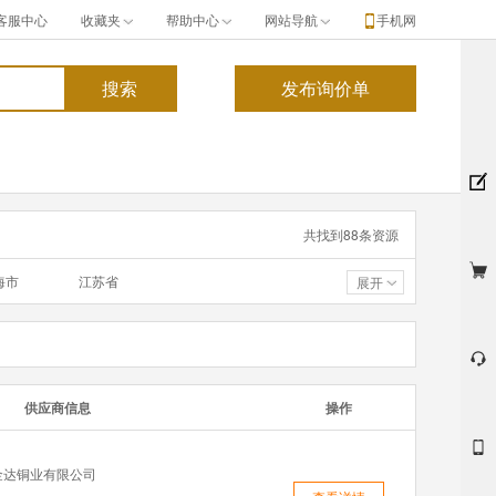
客服中心
收藏夹
帮助中心
网站导航
手机网
共找到
88
条资源
海市
江苏省
展开
东省
广西
海省
宁夏
供应商信息
操作
金达铜业有限公司