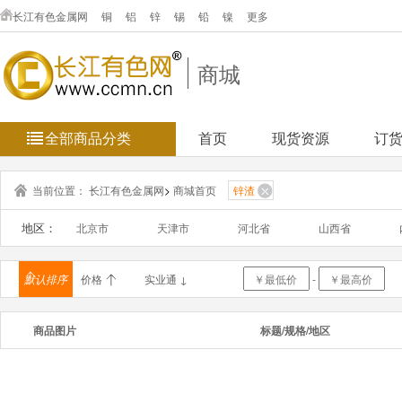
长江有色金属网
铜
铝
锌
锡
铅
镍
更多
商城
全部商品分类
首页
现货资源
订
当前位置：
长江有色金属网
>
商城首页
锌渣
地区：
北京市
天津市
河北省
山西省
浙江省
安徽省
福建省
江西省
默认排序
价格
实业通 ↓
-
海南省
重庆市
四川省
贵州省
商品图片
标题/规格/地区
新疆维吾
台湾省
香港
澳门