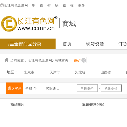
长江有色金属网
铜
铝
锌
锡
铅
镍
更多
商城
全部商品分类
首页
现货资源
订
当前位置：
长江有色金属网
>
商城首页
锡矿
地区：
北京市
天津市
河北省
山西省
浙江省
安徽省
福建省
江西省
默认排序
价格
实业通 ↓
-
海南省
重庆市
四川省
贵州省
商品图片
标题/规格/地区
新疆维吾
台湾省
香港
澳门