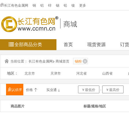
长江有色金属网
铜
铝
锌
锡
铅
镍
更多
商城
全部商品分类
首页
现货资源
订
当前位置：
长江有色金属网
>
商城首页
锡粉
地区：
北京市
天津市
河北省
山西省
浙江省
安徽省
福建省
江西省
默认排序
价格
实业通 ↓
-
海南省
重庆市
四川省
贵州省
商品图片
标题/规格/地区
新疆维吾
台湾省
香港
澳门