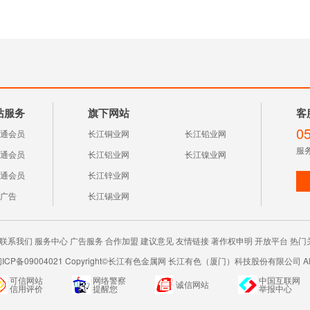
站服务
旗下网站
客
0
通会员
长江铜业网
长江铅业网
服务
通会员
长江铝业网
长江镍业网
通会员
长江锌业网
广告
长江锡业网
联系我们
服务中心
广告服务
合作加盟
建议意见
友情链接
著作权申明
开放平台
热门
闽ICP备09004021 Copyright©长江有色金属网 长江有色（厦门）科技股份有限公司 All R
可信网站
网络警察
中国互联网
诚信网站
信用评价
提醒您
举报中心