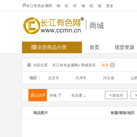
长江有色金属网
铜
铝
锌
锡
铅
镍
更多
商城
全部商品分类
首页
现货资源
当前位置：
长江有色金属网
>
商城首页
镁管
地区：
北京市
天津市
河北省
山
浙江省
安徽省
福建省
江
默认排序
价格
实业通 ↓
-
海南省
重庆市
四川省
贵
商品图片
标题/规格/地区
新疆维吾
台湾省
香港
澳