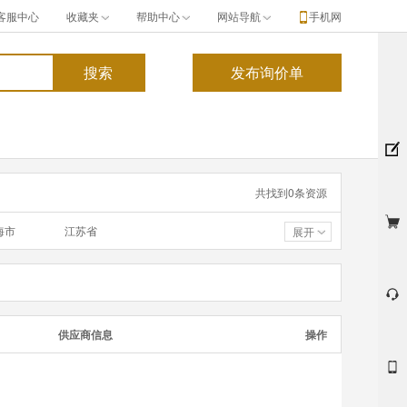
客服中心
收藏夹
帮助中心
网站导航
手机网
共找到
0
条资源
海市
江苏省
展开
东省
广西
海省
宁夏
供应商信息
操作