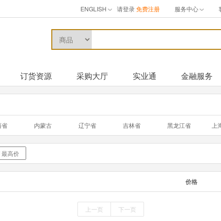
ENGLISH
请登录
免费注册
服务中心
订货资源
采购大厅
实业通
金融服务
西省
内蒙古
辽宁省
吉林省
黑龙江省
上
西省
山东省
河南省
湖北省
湖南省
广
州省
云南省
西藏自治
陕西省
甘肃省
青
价格
门
上一页
下一页