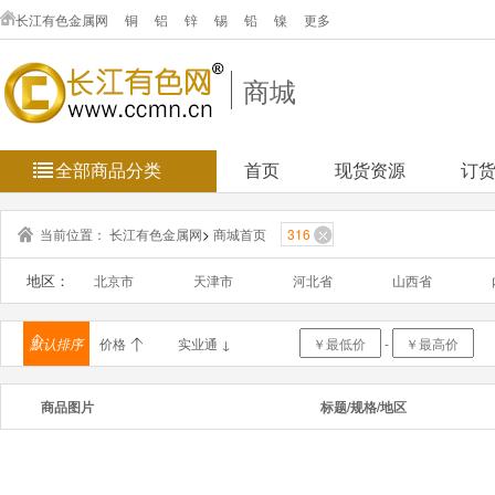
长江有色金属网
铜
铝
锌
锡
铅
镍
更多
商城
全部商品分类
首页
现货资源
订
当前位置：
长江有色金属网
>
商城首页
316
地区：
北京市
天津市
河北省
山西省
浙江省
安徽省
福建省
江西省
默认排序
价格
实业通 ↓
-
海南省
重庆市
四川省
贵州省
商品图片
标题/规格/地区
新疆维吾
台湾省
香港
澳门