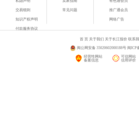
私隐声明
卖家指南
有色通会员
交易细则
常见问题
推广通会员
知识产权声明
网络广告
付款服务协议
首 页
关于我们
关于长江报价
联系
闽公网安备 35020602000188号 闽ICP备
经营性网站
可信网站
备案信息
信用评价