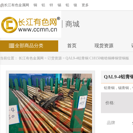
长江有色金属网
铜
铝
锌
锡
铅
镍
更多
商城
全部商品分类
首页
现货资源
当前位置：
长江有色金属网
>
订货资源
>
QAL9-4铝青铜 C18150铬锆铜棒铜管铜板
QAL9-4铝青
铝青铜，锡青铜，
价格:
品牌