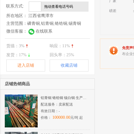
厂家
联系方式:
拖动查看电话号码
磅差
所在地区：
江西省鹰潭市
主营范围：
磷青铜,铝青铜,铬锆铜,锡青铜
微信客服：
在线联系
货描：
3%
响应：
11%
免责声
布企业
发货：
17%
回头率：
25%
进入店铺
收藏店铺
店铺热销商品
铝青铜 铬锆铜 镍白铜 生产厂直销 管棒板
配送服务：
卖家配送
有效日期：
-
100000.00
价格：
元/吨 起