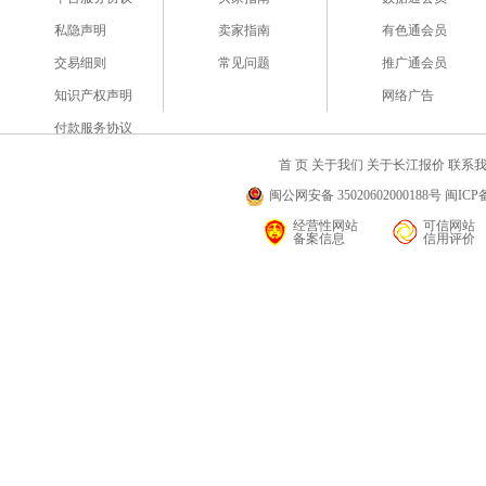
私隐声明
卖家指南
有色通会员
交易细则
常见问题
推广通会员
知识产权声明
网络广告
付款服务协议
首 页
关于我们
关于长江报价
联系
闽公网安备 35020602000188号 闽ICP备
经营性网站
可信网站
备案信息
信用评价