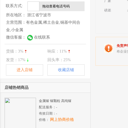
厂家
联系方式:
拖动查看电话号码
磅差
所在地区：
浙江省宁波市
主营范围：
有色金属,稀土合金,铜基中间合
金,小金属
微信客服：
在线联系
免责声
货描：
3%
响应：
11%
布企业
发货：
17%
回头率：
25%
进入店铺
收藏店铺
店铺热销商品
金属镓 镓颗粒 高纯镓
配送服务：
-
有效日期：
-
网上协商价格
价格：