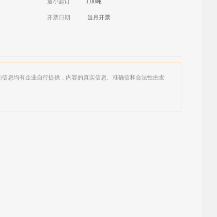
最小起订
1.00吨
开票日期
当月开票
的信息均有企业自行提供，内容的真实信息、准确信和合法性由发