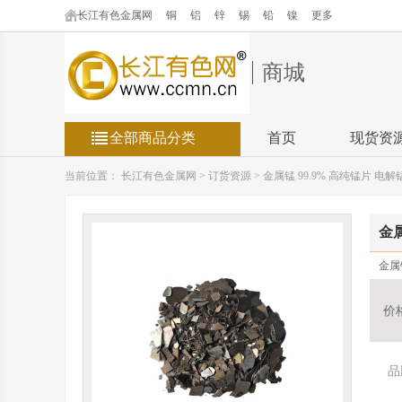
长江有色金属网
铜
铝
锌
锡
铅
镍
更多
商城
全部商品分类
首页
现货资
当前位置：
长江有色金属网
>
订货资源
>
金属锰 99.9% 高纯锰片 电
金属
金属
价
品