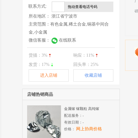
联系方式:
拖动查看电话号码
所在地区：
浙江省宁波市
主营范围：
有色金属,稀土合金,铜基中间合
金,小金属
微信客服：
在线联系
货描：
3%
响应：
11%
发货：
17%
回头率：
25%
进入店铺
收藏店铺
店铺热销商品
金属镓 镓颗粒 高纯镓
配送服务：
-
有效日期：
-
网上协商价格
价格：