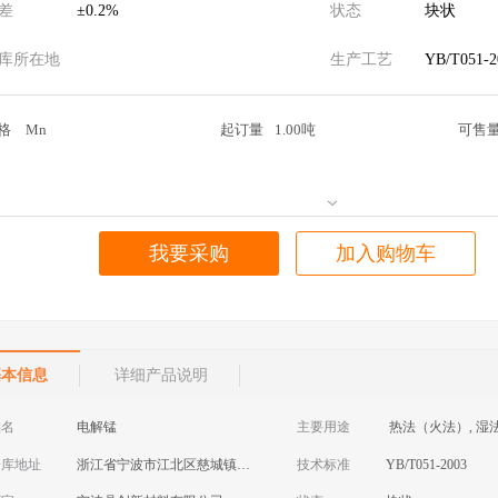
差
±0.2%
状态
块状
库所在地
浙江省宁波市江北区慈城镇三板桥8号
生产工艺
YB/T051-2
格
Mn
起订量
1.00吨
可售
我要采购
加入购物车
基本信息
详细产品说明
品名
电解锰
主要用途
热法（火法）, 湿
仓库地址
浙江省宁波市江北区慈城镇三板桥8号
技术标准
YB/T051-2003