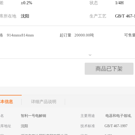
差
±0.2%
状态
1/4H
库所在地
沈阳
生产工艺
GB/T 467-
格
914mmx814mm
起订量
20000.00吨
可售
商品已下架
基本信息
详细产品说明
品名
智利一号电解铜
主要用途
电器和电子领域,
仓库地址
沈阳
技术标准
GB/T 467-1997