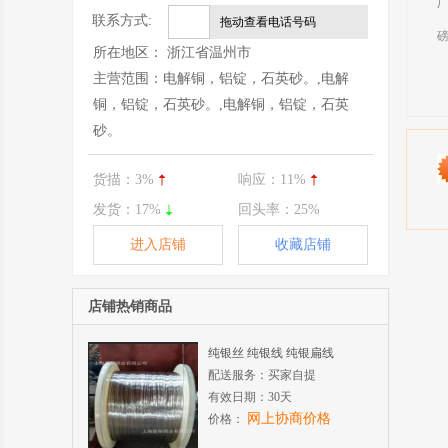
联系方式:
拖动查看电话号码
所在地区：
浙江省温州市
主营范围：
电解铜，铝锭，石英砂。,电解
铜，铝锭，石英砂。,电解铜，铝锭，石英
砂。
货描：
3%
响应：
11%
发货：
17%
回头率：
25%
进入店铺
收藏店铺
店铺热销商品
纯银丝 纯银线 纯银扁线
配送服务：
买家自提
有效日期：
30天
网上协商价格
价格：