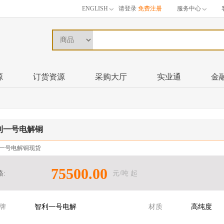
ENGLISH
请登录
免费注册
服务中心
源
订货资源
采购大厅
实业通
金
利一号电解铜
一号电解铜现货
75500.00
元/吨 起
格:
牌
智利一号电解
材质
高纯度