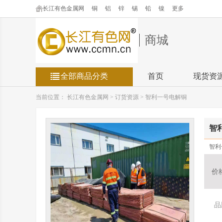
长江有色金属网
铜
铝
锌
锡
铅
镍
更多
商城
全部商品分类
首页
现货资
当前位置：
长江有色金属网
>
订货资源
>
智利一号电解铜
智
智利
价
品