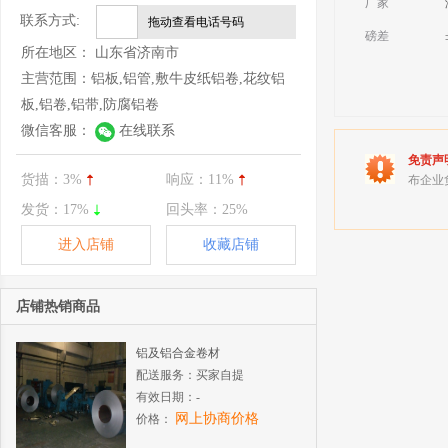
厂家
联系方式:
拖动查看电话号码
磅差
所在地区：
山东省济南市
主营范围：
铝板,铝管,敷牛皮纸铝卷,花纹铝
板,铝卷,铝带,防腐铝卷
微信客服：
在线联系
免责声
货描：
3%
响应：
11%
布企业
发货：
17%
回头率：
25%
进入店铺
收藏店铺
店铺热销商品
铝及铝合金卷材
配送服务：
买家自提
有效日期：
-
网上协商价格
价格：