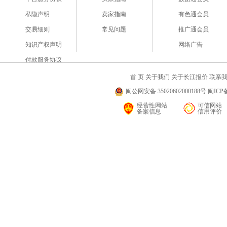
私隐声明
卖家指南
有色通会员
交易细则
常见问题
推广通会员
知识产权声明
网络广告
付款服务协议
首 页
关于我们
关于长江报价
联系
闽公网安备 35020602000188号 闽ICP备
经营性网站
可信网站
备案信息
信用评价