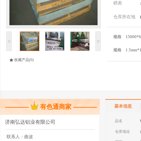
磅差
仓库所在地
规格
15000*6
<
>
规格
1.5mm*
收藏产品
(0)
规格
10*1500
规格
3*1500*
有色通商家
基本信息
品名
济南弘达铝业有限公司
仓库地址
联系人：
曲波