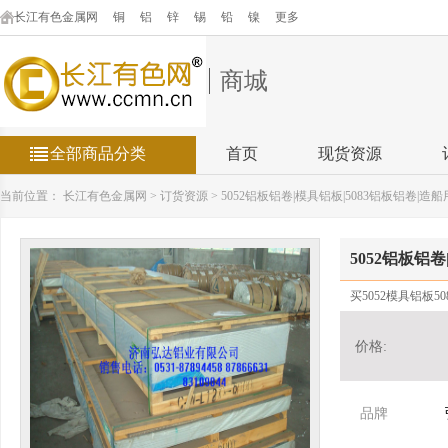
长江有色金属网
铜
铝
锌
锡
铅
镍
更多
商城
全部商品分类
首页
现货资源
当前位置：
长江有色金属网
>
订货资源
>
5052铝板铝卷|模具铝板|5083铝板铝卷|造
5052铝板铝
买5052模具铝板
价格:
品牌