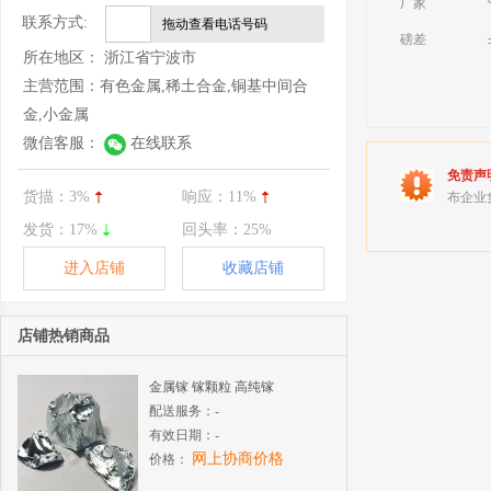
厂家
联系方式:
拖动查看电话号码
磅差
所在地区：
浙江省宁波市
主营范围：
有色金属,稀土合金,铜基中间合
金,小金属
微信客服：
在线联系
免责声
货描：
3%
响应：
11%
布企业
发货：
17%
回头率：
25%
进入店铺
收藏店铺
店铺热销商品
金属镓 镓颗粒 高纯镓
配送服务：
-
有效日期：
-
网上协商价格
价格：