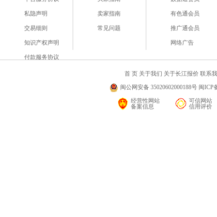
私隐声明
卖家指南
有色通会员
交易细则
常见问题
推广通会员
知识产权声明
网络广告
付款服务协议
首 页
关于我们
关于长江报价
联系
闽公网安备 35020602000188号 闽ICP备
经营性网站
可信网站
备案信息
信用评价