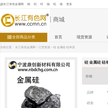
长江有色金属网
铜
铝
锌
锡
铅
镍
更多
商城
全部商品分类
首页
现货资源
当前位置：
长江有色金属网
>
订货资源
>
硅 金属硅 硅单质
硅 金属硅 硅
价格:
品牌
磅差