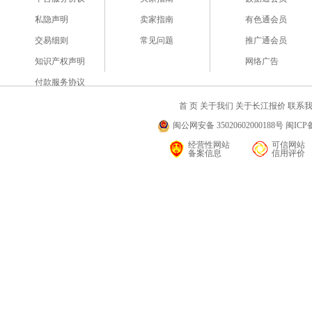
私隐声明
卖家指南
有色通会员
交易细则
常见问题
推广通会员
知识产权声明
网络广告
付款服务协议
首 页
关于我们
关于长江报价
联系
闽公网安备 35020602000188号 闽ICP备
经营性网站
可信网站
备案信息
信用评价