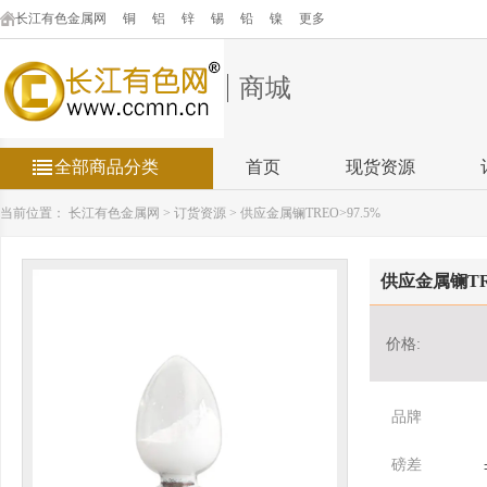
长江有色金属网
铜
铝
锌
锡
铅
镍
更多
商城
全部商品分类
首页
现货资源
当前位置：
长江有色金属网
>
订货资源
>
供应金属镧TREO>97.5%
供应金属镧TRE
价格:
品牌
磅差