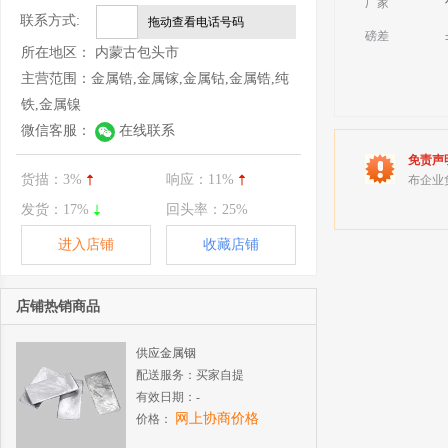
厂家
联系方式:
拖动查看电话号码
磅差
所在地区：
内蒙古包头市
主营范围：
金属锆,金属镓,金属钴,金属锆,纯
铁,金属镍
微信客服：
在线联系
免责声
货描：
3%
响应：
11%
布企业
发货：
17%
回头率：
25%
进入店铺
收藏店铺
店铺热销商品
供应金属铟
配送服务：
买家自提
有效日期：
-
网上协商价格
价格：