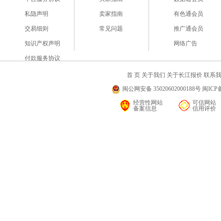
私隐声明
卖家指南
有色通会员
交易细则
常见问题
推广通会员
知识产权声明
网络广告
付款服务协议
首 页
关于我们
关于长江报价
联系
闽公网安备 35020602000188号 闽ICP备
经营性网站
可信网站
备案信息
信用评价