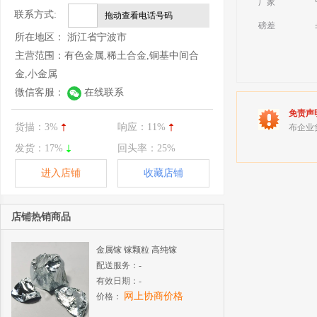
厂家
联系方式:
拖动查看电话号码
磅差
所在地区：
浙江省宁波市
主营范围：
有色金属,稀土合金,铜基中间合
金,小金属
微信客服：
在线联系
免责声
货描：
3%
响应：
11%
布企业
发货：
17%
回头率：
25%
进入店铺
收藏店铺
店铺热销商品
金属镓 镓颗粒 高纯镓
配送服务：
-
有效日期：
-
网上协商价格
价格：