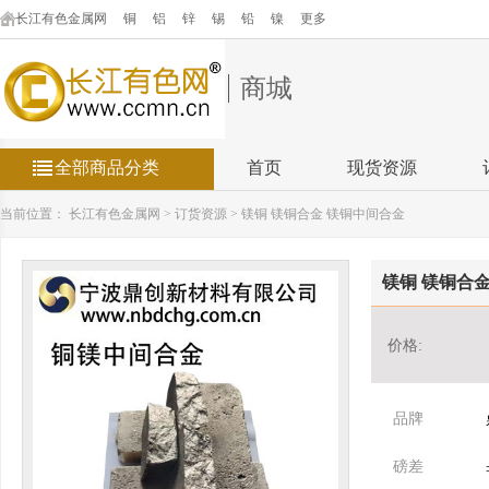
长江有色金属网
铜
铝
锌
锡
铅
镍
更多
商城
全部商品分类
首页
现货资源
当前位置：
长江有色金属网
>
订货资源
>
镁铜 镁铜合金 镁铜中间合金
镁铜 镁铜合
价格:
品牌
磅差