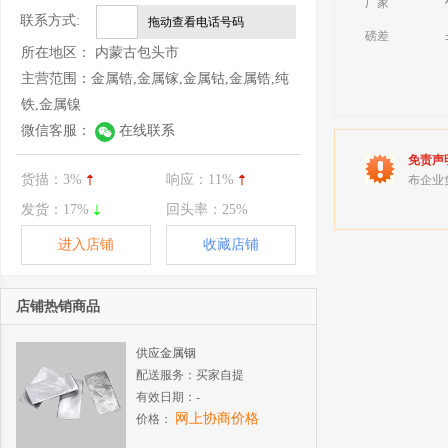
厂家
联系方式:
拖动查看电话号码
磅差
所在地区：
内蒙古包头市
主营范围：
金属锆,金属镓,金属钴,金属锆,纯
铁,金属镍
微信客服：
在线联系
免责声
货描：
3%
响应：
11%
布企业
发货：
17%
回头率：
25%
进入店铺
收藏店铺
店铺热销商品
供应金属铟
配送服务：
买家自提
有效日期：
-
网上协商价格
价格：