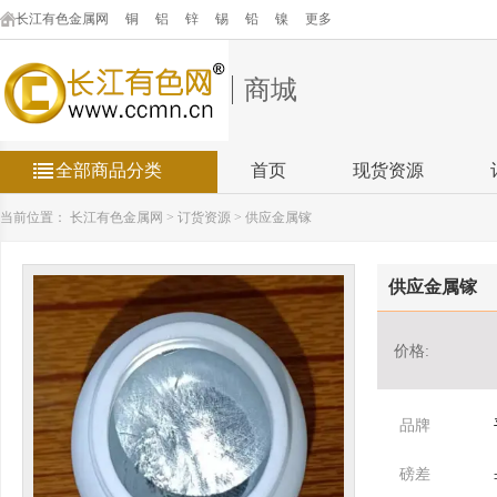
长江有色金属网
铜
铝
锌
锡
铅
镍
更多
商城
全部商品分类
首页
现货资源
当前位置：
长江有色金属网
>
订货资源
>
供应金属镓
供应金属镓
价格:
品牌
磅差