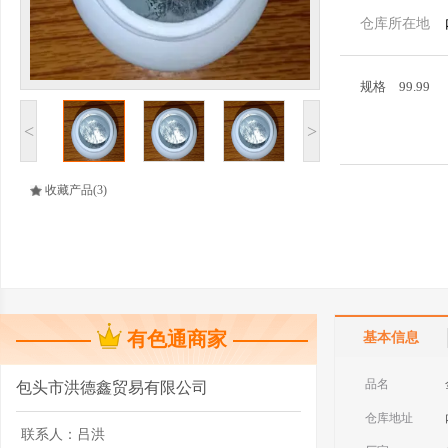
仓库所在地
规格
99.99
<
>
收藏产品
(3)
有色通商家
基本信息
品名
包头市洪德鑫贸易有限公司
仓库地址
联系人：
吕洪