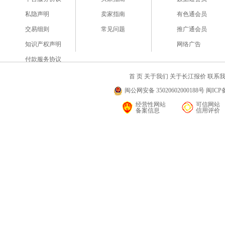
私隐声明
卖家指南
有色通会员
交易细则
常见问题
推广通会员
知识产权声明
网络广告
付款服务协议
首 页
关于我们
关于长江报价
联系
闽公网安备 35020602000188号 闽ICP备
经营性网站
可信网站
备案信息
信用评价