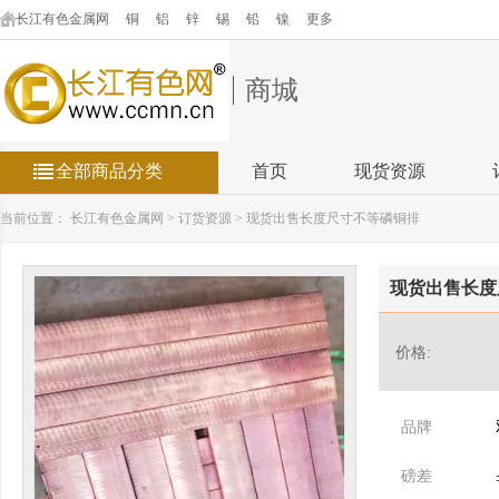
长江有色金属网
铜
铝
锌
锡
铅
镍
更多
商城
全部商品分类
首页
现货资源
当前位置：
长江有色金属网
>
订货资源
>
现货出售长度尺寸不等磷铜排
现货出售长度
价格:
品牌
磅差