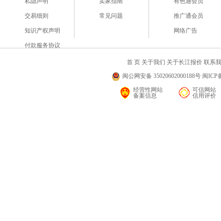
私隐声明
卖家指南
有色通会员
交易细则
常见问题
推广通会员
知识产权声明
网络广告
付款服务协议
首 页
关于我们
关于长江报价
联系
闽公网安备 35020602000188号 闽ICP备
经营性网站
可信网站
备案信息
信用评价