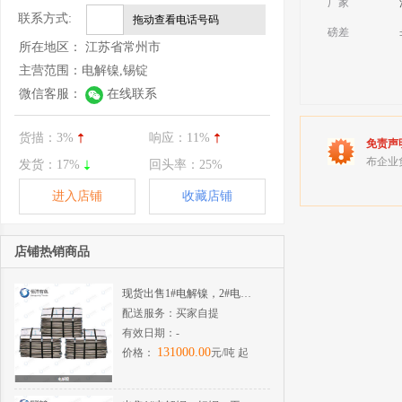
厂家
联系方式:
拖动查看电话号码
磅差
所在地区：
江苏省常州市
主营范围：
电解镍,锡锭
微信客服：
在线联系
货描：
3%
响应：
11%
免责声
布企业
发货：
17%
回头率：
25%
进入店铺
收藏店铺
店铺热销商品
现货出售1#电解镍，2#电解镍
配送服务：
买家自提
有效日期：
-
131000.00
价格：
元/吨 起