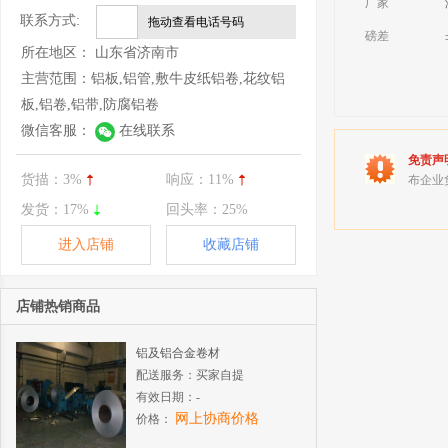
厂家
联系方式:
拖动查看电话号码
磅差
所在地区：
山东省济南市
主营范围：
铝板,铝管,敷牛皮纸铝卷,花纹铝
板,铝卷,铝带,防腐铝卷
微信客服：
在线联系
免责声
货描：
3%
响应：
11%
布企业
发货：
17%
回头率：
25%
进入店铺
收藏店铺
店铺热销商品
铝及铝合金卷材
配送服务：
买家自提
有效日期：
-
网上协商价格
价格：