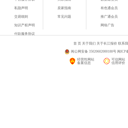
私隐声明
卖家指南
有色通会员
交易细则
常见问题
推广通会员
知识产权声明
网络广告
付款服务协议
首 页
关于我们
关于长江报价
联系
闽公网安备 35020602000188号 闽ICP备
经营性网站
可信网站
备案信息
信用评价