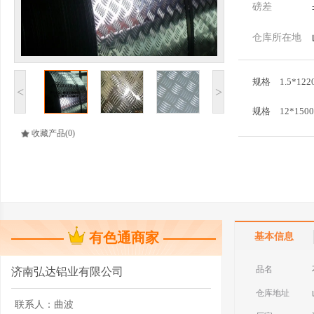
磅差
仓库所在地
规格
1.5*122
<
>
规格
12*1500
收藏产品
(0)
规格
2.0*122
有色通商家
基本信息
品名
济南弘达铝业有限公司
仓库地址
联系人：
曲波