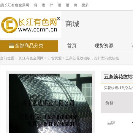
长江有色金属网
铜
铝
锌
锡
铅
镍
更多
商城
全部商品分类
首页
现货资源
当前位置：
长江有色金属网
>
订货资源
>
五条筋花纹铝板，指针型花纹铝板
五条筋花纹铝
买花纹铝板到弘达
价格:
品牌