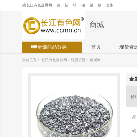
长江有色金属网
铜
铝
锌
锡
铅
镍
更多
商城
全部商品分类
首页
现货资
当前位置：
长江有色金属网
>
订货资源
>
金属铬
金
价
品
磅