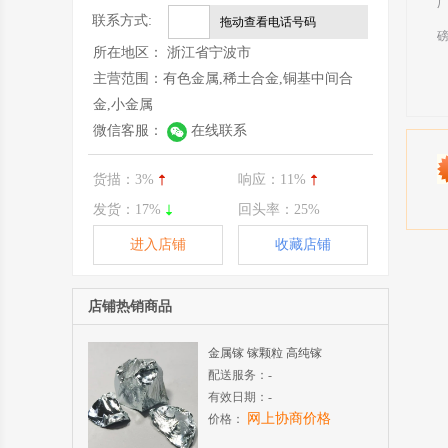
联系方式:
拖动查看电话号码
所在地区：
浙江省宁波市
主营范围：
有色金属,稀土合金,铜基中间合
金,小金属
微信客服：
在线联系
货描：
3%
响应：
11%
发货：
17%
回头率：
25%
进入店铺
收藏店铺
店铺热销商品
金属镓 镓颗粒 高纯镓
配送服务：
-
有效日期：
-
网上协商价格
价格：