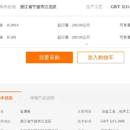
库所在地
浙江省宁波市江北区
生产工艺
GB/T 3211
格
JCr99A
起订量
200.00公斤
可售
格
JCr98
起订量
200.00公斤
可售
我要采购
加入购物车
基本信息
详细产品说明
品名
金属铬
主要用途
仓库地址
浙江省宁波市江北区
技术标准
GB/T 3211-2008