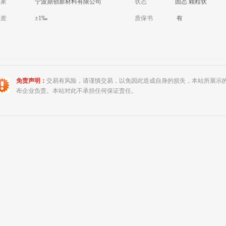
厂家
宁波鼎创新材料有限公司
状态
固态 颗粒状
磅差
±1‰
质保书
有
免责声明：
交易有风险，请谨慎交易，以免因此造成自身的损失，本站所展示
布企业负责。本站对此不承担任何保证责任。