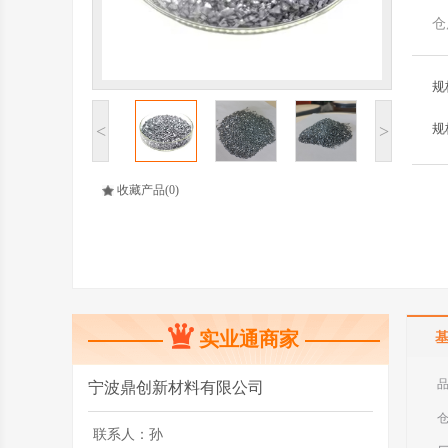
仓
规
<
>
规
收藏产品
(0)
实业通商家
宁波鼎创新材料有限公司
联系人：
孙