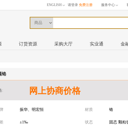
ENGLISH
请登录
免费注册
服务中心
源
订货资源
采购大厅
实业通
金
属铬
网上协商价格
格:
牌
振华、明宏恒
材质
铬
差
±1‰
状态
固态 颗粒